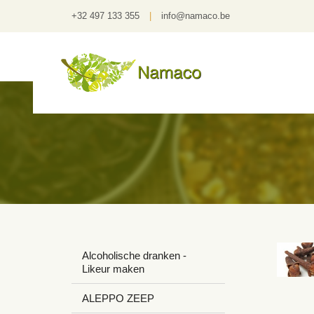
+32 497 133 355
|
info@namaco.be
Alcoholische dranken -
Likeur maken
ALEPPO ZEEP