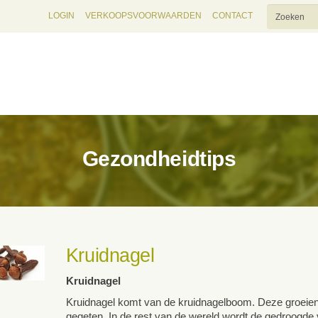
LOGIN
VERKOOPSVOORWAARDEN
CONTACT
Gezondheidtips
Kruidnagel
Kruidnagel
Kruidnagel komt van de kruidnagelboom. Deze groeien a
gegeten. In de rest van de wereld wordt de gedroogde 