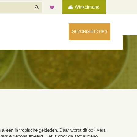
Winkelmand
GEZONDHEIDTIPS
lleen in tropische gebieden. Daar wordt dit ook vers
versie geconsumeerd. Het is door de stof eugenol